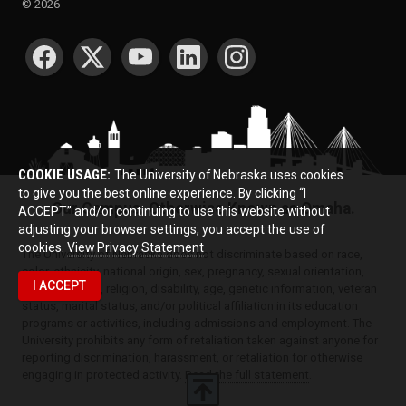
©
2026
SOCIAL MEDIA
COOKIE USAGE:
The University of Nebraska uses cookies
to give you the best online experience. By clicking “I
Our Campus. Otherwise Known as Omaha.
ACCEPT” and/or continuing to use this website without
adjusting your browser settings, you accept the use of
cookies.
View Privacy Statement
The University of Nebraska does not discriminate based on race,
color, ethnicity, national origin, sex, pregnancy, sexual orientation,
I ACCEPT
gender identity, religion, disability, age, genetic information, veteran
status, marital status, and/or political affiliation in its education
programs or activities, including admissions and employment. The
University prohibits any form of retaliation taken against anyone for
reporting discrimination, harassment, or retaliation for otherwise
engaging in protected activity.
Read the full statement
.