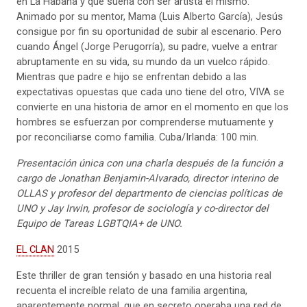
en La Habana y que sueña con ser artista él mismo.
Animado por su mentor, Mama (Luis Alberto García), Jesús
consigue por fin su oportunidad de subir al escenario. Pero
cuando Ángel (Jorge Perugorría), su padre, vuelve a entrar
abruptamente en su vida, su mundo da un vuelco rápido.
Mientras que padre e hijo se enfrentan debido a las
expectativas opuestas que cada uno tiene del otro, VIVA se
convierte en una historia de amor en el momento en que los
hombres se esfuerzan por comprenderse mutuamente y
por reconciliarse como familia. Cuba/Irlanda: 100 min.
Presentación única
con una charla después de la función a
cargo de Jonathan Benjamin-Alvarado, director interino de
OLLAS y profesor del departmento de ciencias políticas de
UNO y Jay Irwin, profesor de sociología y co-director del
Equipo de Tareas LGBTQIA+ de UNO.
EL CLAN
2015
Este thriller de gran tensión y basado en una historia real
recuenta el increíble relato de una familia argentina,
aparentemente normal, que en secreto operaba una red de